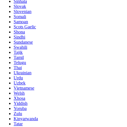
Sinhala
Slovak
Slovenian
Somali
Samoan
Scots Gaelic
Shona
Sindhi
Sundanese
Swahili
Tajik
Tamil
Telugu
Thai
Ukrainian
Urdu
Uzbek
Vietnamese
Welsh
Xhosa
Yiddish
Yoruba
Zulu
Kinyarwanda
Tatar