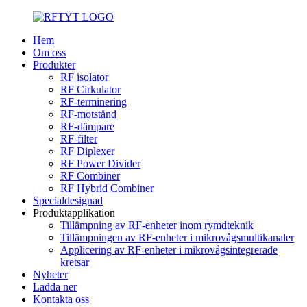
Hem
Om oss
Produkter
RF isolator
RF Cirkulator
RF-terminering
RF-motstånd
RF-dämpare
RF-filter
RF Diplexer
RF Power Divider
RF Combiner
RF Hybrid Combiner
Specialdesignad
Produktapplikation
Tillämpning av RF-enheter inom rymdteknik
Tillämpningen av RF-enheter i mikrovågsmultikanaler
Applicering av RF-enheter i mikrovågsintegrerade
kretsar
Nyheter
Ladda ner
Kontakta oss