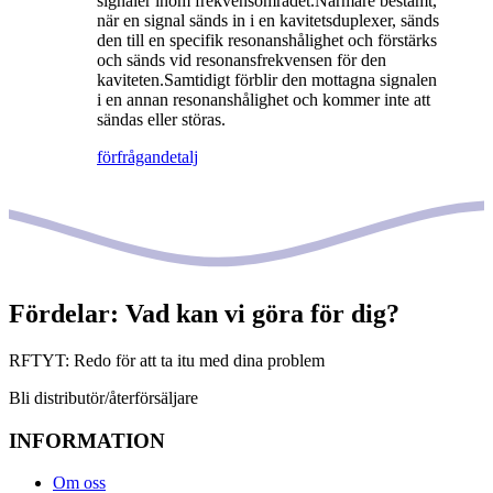
signaler inom frekvensområdet.Närmare bestämt,
när en signal sänds in i en kavitetsduplexer, sänds
den till en specifik resonanshålighet och förstärks
och sänds vid resonansfrekvensen för den
kaviteten.Samtidigt förblir den mottagna signalen
i en annan resonanshålighet och kommer inte att
sändas eller störas.
förfrågan
detalj
Fördelar: Vad kan vi göra för dig?
RFTYT: Redo för att ta itu med dina problem
Bli distributör/återförsäljare
INFORMATION
Om oss