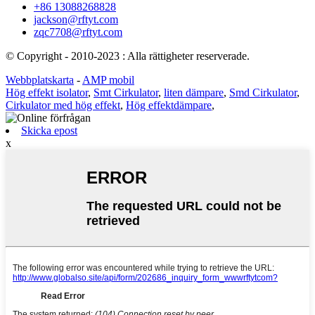
+86 13088268828
jackson@rftyt.com
zqc7708@rftyt.com
© Copyright - 2010-2023 : Alla rättigheter reserverade.
Webbplatskarta
-
AMP mobil
Hög effekt isolator
,
Smt Cirkulator
,
liten dämpare
,
Smd Cirkulator
,
Cirkulator med hög effekt
,
Hög effektdämpare
,
Skicka epost
x