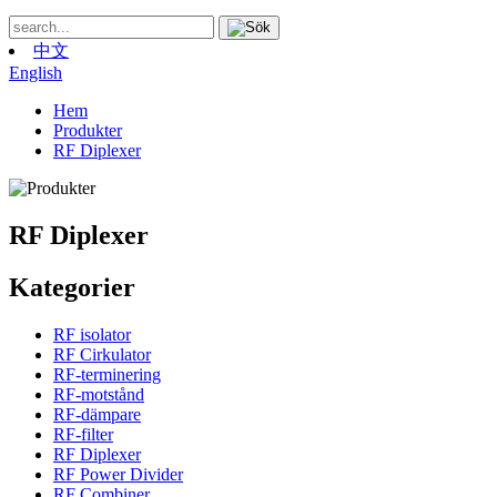
中文
English
Hem
Produkter
RF Diplexer
RF Diplexer
Kategorier
RF isolator
RF Cirkulator
RF-terminering
RF-motstånd
RF-dämpare
RF-filter
RF Diplexer
RF Power Divider
RF Combiner