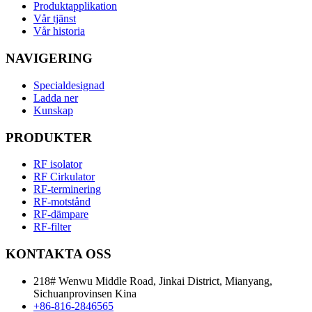
Produktapplikation
Vår tjänst
Vår historia
NAVIGERING
Specialdesignad
Ladda ner
Kunskap
PRODUKTER
RF isolator
RF Cirkulator
RF-terminering
RF-motstånd
RF-dämpare
RF-filter
KONTAKTA OSS
218# Wenwu Middle Road, Jinkai District, Mianyang,
Sichuanprovinsen Kina
+86-816-2846565