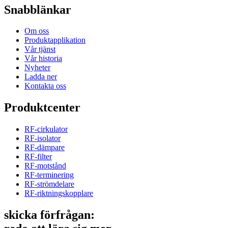
Snabblänkar
Om oss
Produktapplikation
Vår tjänst
Vår historia
Nyheter
Ladda ner
Kontakta oss
Produktcenter
RF-cirkulator
RF-isolator
RF-dämpare
RF-filter
RF-motstånd
RF-terminering
RF-strömdelare
RF-riktningskopplare
skicka förfrågan: