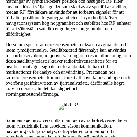
mätningar av rymdfarkosters position och hastighet. RF-filter
används för att välja signaler som skickas av specifika satelliter,
medan RF-förstärkare används för att förbättra signaler för att
förbättra positioneringsnoggrannheten. I rymdmiljö kräver
navigationssystem hög noggrannhet och stabilitet hos RF-enheter
för att säkerställa satellitnavigeringens noggrannhet och
tillförlitlighet.
Dessutom spelar radiofrekvensenheter också en avgörande roll
inom rymdfjärranalys. Satellitbaserad fjärranalys kan användas
för jordobservation, miljöövervakning och resursutforskning, och
dessa satellitnyttolaster kräver radiofrekvensenheter för att
bearbeta mottagna signaler och sända data tillbaka till
markstationer för analys och användning. Prestandan hos
radiofrekvensenheter kommer direkt att påverka insamlingen och
överföringseffektiviteten av fjärranalysdata, därför ställs högre
krav på deras stabilitet, känslighet och
störningsmotståndsförmåga.
Sammantaget involverar tillämpningen av radiofrekvensenheter
inom rymdteknik flera aspekter, såsom kommunikation,
navigering och fjärranalys, och spelar en oumbärlig roll i
rymdfarkosters normala drift, informationsöverföring och