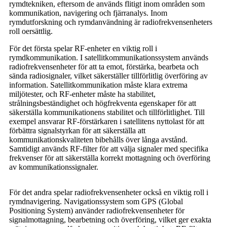
rymdtekniken, eftersom de används flitigt inom områden som
kommunikation, navigering och fjärranalys. Inom
rymdutforskning och rymdanvändning är radiofrekvensenheters
roll oersättlig.
För det första spelar RF-enheter en viktig roll i
rymdkommunikation. I satellitkommunikationssystem används
radiofrekvensenheter för att ta emot, förstärka, bearbeta och
sända radiosignaler, vilket säkerställer tillförlitlig överföring av
information. Satellitkommunikation måste klara extrema
miljötester, och RF-enheter måste ha stabilitet,
strålningsbeständighet och högfrekventa egenskaper för att
säkerställa kommunikationens stabilitet och tillförlitlighet. Till
exempel ansvarar RF-förstärkaren i satellitens nyttolast för att
förbättra signalstyrkan för att säkerställa att
kommunikationskvaliteten bibehålls över långa avstånd.
Samtidigt används RF-filter för att välja signaler med specifika
frekvenser för att säkerställa korrekt mottagning och överföring
av kommunikationssignaler.
För det andra spelar radiofrekvensenheter också en viktig roll i
rymdnavigering. Navigationssystem som GPS (Global
Positioning System) använder radiofrekvensenheter för
signalmottagning, bearbetning och överföring, vilket ger exakta