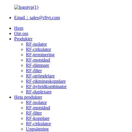
Email：sales@rftyt.com
Hem
Om oss
Produkter
RF-isolator
RF-cirkulator
RF-terminering
RF-motstånd
RF-dämpare
RF-filter
RF-strömdelare
RF-riktningskopplare
RF-hybridkombinator
RF-duplexare
Heta produkter
RF-isolator
RF-motstånd
RF-filter
RF-kopplare
RF-cirkulator
Uppsägning