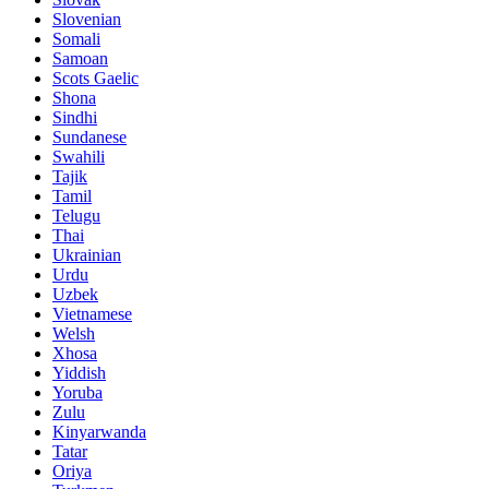
Slovenian
Somali
Samoan
Scots Gaelic
Shona
Sindhi
Sundanese
Swahili
Tajik
Tamil
Telugu
Thai
Ukrainian
Urdu
Uzbek
Vietnamese
Welsh
Xhosa
Yiddish
Yoruba
Zulu
Kinyarwanda
Tatar
Oriya