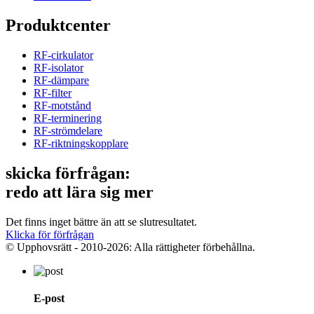
Produktcenter
RF-cirkulator
RF-isolator
RF-dämpare
RF-filter
RF-motstånd
RF-terminering
RF-strömdelare
RF-riktningskopplare
skicka förfrågan:
redo att lära sig mer
Det finns inget bättre än att se slutresultatet.
Klicka för förfrågan
© Upphovsrätt - 2010-2026: Alla rättigheter förbehållna.
E-post