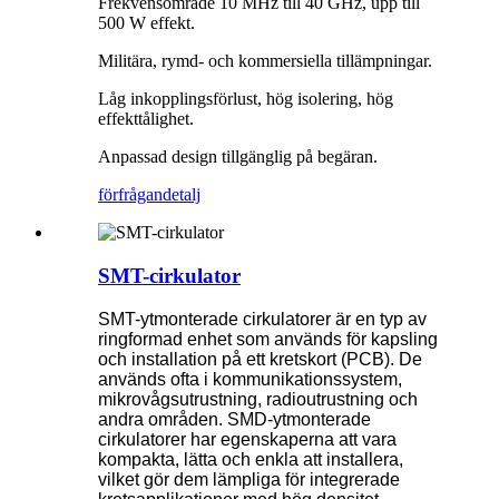
Frekvensområde 10 MHz till 40 GHz, upp till
500 W effekt.
Militära, rymd- och kommersiella tillämpningar.
Låg inkopplingsförlust, hög isolering, hög
effekttålighet.
Anpassad design tillgänglig på begäran.
förfrågan
detalj
SMT-cirkulator
SMT-ytmonterade cirkulatorer är en typ av
ringformad enhet som används för kapsling
och installation på ett kretskort (PCB). De
används ofta i kommunikationssystem,
mikrovågsutrustning, radioutrustning och
andra områden. SMD-ytmonterade
cirkulatorer har egenskaperna att vara
kompakta, lätta och enkla att installera,
vilket gör dem lämpliga för integrerade