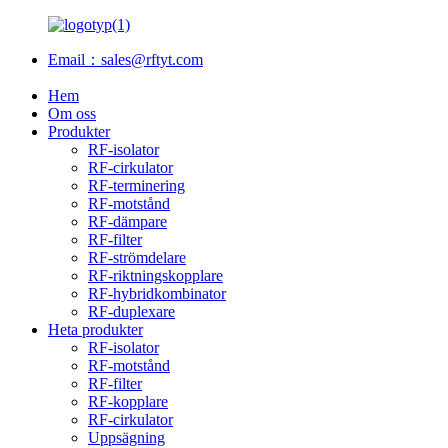
Email：sales@rftyt.com
Hem
Om oss
Produkter
RF-isolator
RF-cirkulator
RF-terminering
RF-motstånd
RF-dämpare
RF-filter
RF-strömdelare
RF-riktningskopplare
RF-hybridkombinator
RF-duplexare
Heta produkter
RF-isolator
RF-motstånd
RF-filter
RF-kopplare
RF-cirkulator
Uppsägning