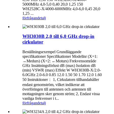
5000MHz 4,0-5,0 0,40 20,0 1,25 150
WH2528C-X/4000-6000MHz 4,0-6,0 0,45 20,0
1,25 ...
förfrågan
detalj
WH3030B 2,0 till 6,0 GHz drop-in
cirkulator
Beställningsexempel Grundläggande
specifikationer Specifikationer Modellnr (X=1:
→Medurs) (X=2: ←Moturs) Frekvensområde
GHz Insättningsförlust dB (max) Isolation dB
(min) VSWR (max) Effekt W WH3030B-X/2.0-
6.0GHz 2.0-6.0 0.85 12.0 1.50 50 1.70 12.0 1.60
50 Instruktioner： 1, Cirkulatorn tillhandahåller
endast genomström, vilket indikerar att
överföringen till antennen och antennen till
mottagningen sker genom ström; 2, Endast vissa
vanliga frekvenser i t...
förfrågan
detalj