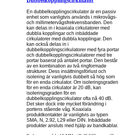
Dubbelkopplingscirkulator
En dubbelkopplingscirkulator är en passiv
enhet som vanligtvis används i mikrovågs- ​​
och millimetervågsfrekvensbanden. Den
kan delas in i koaxiala cirkulatorer med
dubbla kopplingar och inbäddade
cirkulatorer med dubbla kopplingar. Den
kan också delas in i
dubbelkopplingscirkulatorer med fyra portar
och dubbelkopplingscirkulatorer med tre
portar baserat på antalet portar. Den består
av en kombination av två ringformade
strukturer. Dess insättningsförlust och
isolering är vanligtvis dubbelt så hög som
för en enda cirkulator. Om isoleringsgraden
för en enda cirkulator är 20 dB, kan
isoleringsgraden för en
dubbelkopplingscirkulator ofta nå 40 dB.
Det sker dock inte mycket förändring i
portens stående våg. Koaxiala
produktkontakter är vanligtvis av typen
SMA, N, 2.92, L29 eller DIN. Inbäddade
produkter ansluts med hjälp av bandkablar.