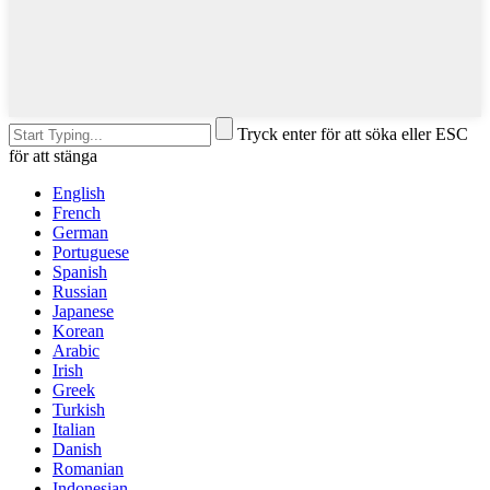
Tryck enter för att söka eller ESC
för att stänga
English
French
German
Portuguese
Spanish
Russian
Japanese
Korean
Arabic
Irish
Greek
Turkish
Italian
Danish
Romanian
Indonesian