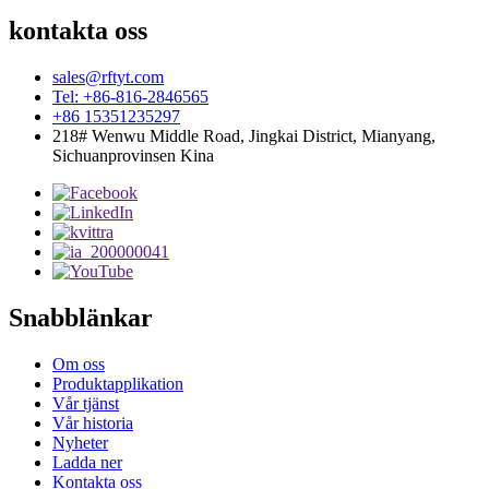
kontakta oss
sales@rftyt.com
Tel: +86-816-2846565
+86 15351235297
218# Wenwu Middle Road, Jingkai District, Mianyang,
Sichuanprovinsen Kina
Snabblänkar
Om oss
Produktapplikation
Vår tjänst
Vår historia
Nyheter
Ladda ner
Kontakta oss