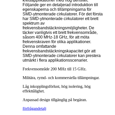
kretsapplikationer med hög densitet.
Följande ger en detaljerad introduktion till
egenskaperna och tillämpningarna för
SMD-ytmonterade cirkulatorer. För det första
har SMD-ytmonterade cirkulatorer ett brett
spektrum av
frekvensbandstäckningsmöjligheter. De
täcker vanligtvis ett brett frekvensområde,
såsom 400 MHz-18 GHz, för att möta
frekvenskraven för olika applikationer.
Denna omfattande
frekvensbandstäckningskapacitet gör att
SMD-ytmonterade cirkulatorer kan prestera
utmärkt i flera applikationsscenarier.
Frekvensområde 200 MHz till 15 GHz.
Militära, rymd- och kommersiella tillämpningar.
Låg inkopplingsförlust, hög isolering, hög
effekttålighet.
Anpassad design tillgänglig på begäran.
förfrågan
detalj