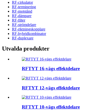
RF-cirkulator
RF-terminering
RF-motstånd
RF-dämpare
RF-filter
RF-strömdelare
RF-riktningskopplare
RF-hybridkombinator
RF-duplexare
Utvalda produkter
RFTYT 16-vägs effektdelare
RFTYT 12-vägs effektdelare
RFTYT 10-vägs effektdelare