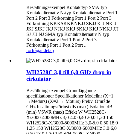
Beställningsexempel Kontakttyp SMA-typ
Kontaktalternativ N-typ Kontaktalternativ Port 1
Port 2 Port 3 Förkortning Port 1 Port 2 Port 3
Förkortning KKKSKKKNKJJ SKJJ KJJ NKJJ
JKJ SJKJ JKJ NJKJ KKJ SKKJ KKJ NKKJ JJJ
SJ JJJ NJ SMA-typ Kontaktalternativ N-typ
Kontaktalternativ Port 1 Port 2 Port 3
Förkortning Port 1 Port 2 Port ...
förfrågan
detalj
WH2528C 3,0 till 6,0 GHz drop-in
cirkulator
Beställningsexempel Grundläggande
specifikationer Specifikationer Modellnr (X=1:
→Medurs) (X=2: ←Moturs) Frekv. Område
GHz Insättningsförlust dB (max) Isolation dB
(min) VSWR (max) Effekt W WH2528C-
X/3000-4000MHz 3,0-4,0 0,40 20,0 1,20 150
WH2528C-X/3000-5000MHz 3,0-5,0 0,50 18,0
1,25 150 WH2528C-X/3000-6000MHz 3,0-6,0
0,50 18,0 1,30 150 WH2528C-X/4000-