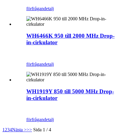
förfrågan
detalj
WH6466K 950 till 2000 MHz Drop-
in-cirkulator
förfrågan
detalj
WH1919Y 850 till 5000 MHz Drop-
in-cirkulator
förfrågan
detalj
1
2
3
4
Nästa >
>>
Sida 1 / 4