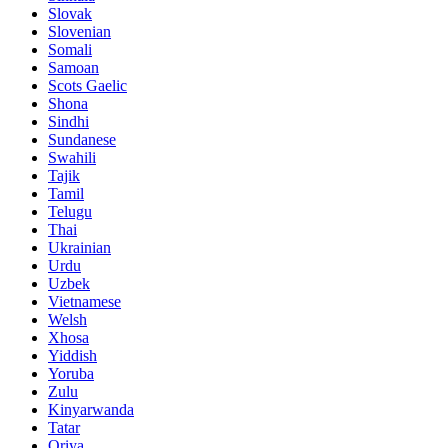
Slovak
Slovenian
Somali
Samoan
Scots Gaelic
Shona
Sindhi
Sundanese
Swahili
Tajik
Tamil
Telugu
Thai
Ukrainian
Urdu
Uzbek
Vietnamese
Welsh
Xhosa
Yiddish
Yoruba
Zulu
Kinyarwanda
Tatar
Oriya