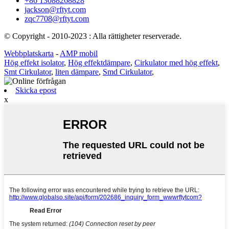
+86 13088268828
jackson@rftyt.com
zqc7708@rftyt.com
© Copyright - 2010-2023 : Alla rättigheter reserverade.
Webbplatskarta
-
AMP mobil
Hög effekt isolator
,
Hög effektdämpare
,
Cirkulator med hög effekt
,
Smt Cirkulator
,
liten dämpare
,
Smd Cirkulator
,
Skicka epost
x