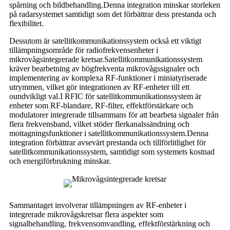
spårning och bildbehandling.Denna integration minskar storleken
på radarsystemet samtidigt som det förbättrar dess prestanda och
flexibilitet.
Dessutom är satellitkommunikationssystem också ett viktigt
tillämpningsområde för radiofrekvensenheter i
mikrovågsintegrerade kretsar.Satellitkommunikationssystem
kräver bearbetning av högfrekventa mikrovågssignaler och
implementering av komplexa RF-funktioner i miniatyriserade
utrymmen, vilket gör integrationen av RF-enheter till ett
oundvikligt val.I RFIC för satellitkommunikationssystem är
enheter som RF-blandare, RF-filter, effektförstärkare och
modulatorer integrerade tillsammans för att bearbeta signaler från
flera frekvensband, vilket stöder flerkanalssändning och
mottagningsfunktioner i satellitkommunikationssystem.Denna
integration förbättrar avsevärt prestanda och tillförlitlighet för
satellitkommunikationssystem, samtidigt som systemets kostnad
och energiförbrukning minskar.
Sammantaget involverar tillämpningen av RF-enheter i
integrerade mikrovågskretsar flera aspekter som
signalbehandling, frekvensomvandling, effektförstärkning och