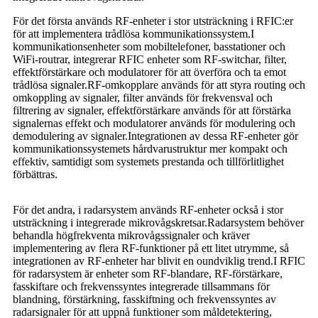
För det första används RF-enheter i stor utsträckning i RFIC:er
för att implementera trådlösa kommunikationssystem.I
kommunikationsenheter som mobiltelefoner, basstationer och
WiFi-routrar, integrerar RFIC enheter som RF-switchar, filter,
effektförstärkare och modulatorer för att överföra och ta emot
trådlösa signaler.RF-omkopplare används för att styra routing och
omkoppling av signaler, filter används för frekvensval och
filtrering av signaler, effektförstärkare används för att förstärka
signalernas effekt och modulatorer används för modulering och
demodulering av signaler.Integrationen av dessa RF-enheter gör
kommunikationssystemets hårdvarustruktur mer kompakt och
effektiv, samtidigt som systemets prestanda och tillförlitlighet
förbättras.
För det andra, i radarsystem används RF-enheter också i stor
utsträckning i integrerade mikrovågskretsar.Radarsystem behöver
behandla högfrekventa mikrovågssignaler och kräver
implementering av flera RF-funktioner på ett litet utrymme, så
integrationen av RF-enheter har blivit en oundviklig trend.I RFIC
för radarsystem är enheter som RF-blandare, RF-förstärkare,
fasskiftare och frekvenssyntes integrerade tillsammans för
blandning, förstärkning, fasskiftning och frekvenssyntes av
radarsignaler för att uppnå funktioner som måldetektering,