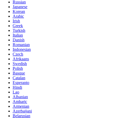
Russian
Japanese
Korean
Arabic
Irish
Greek
Turkish
Italian
Danish
Romanian
Indonesian
Czech
Afrikaans
Swedish
Polish
Basque
Catalan
Esperanto
Hindi
Lao
Albanian
Amharic
Armenian
Azerbaijani
Belarusian