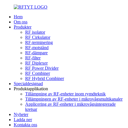
Hem
Om oss
Produkter
RF isolator
RF Cirkulator
RF-terminering
RF-motstånd
RF-dämpare
RF-filter
RF Diplexer
RF Power Divider
RF Combiner
RF Hybrid Combiner
Specialdesignad
Produktapplikation
Tillämpning av RF-enheter inom rymdteknik
Tillämpningen av RF-enheter i mikrovågsmultikanaler
Applicering av RF-enheter i mikrovågsintegrerade
kretsar
Nyheter
Ladda ner
Kontakta oss