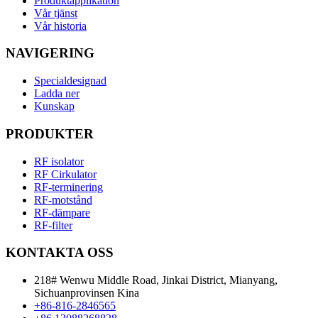
Produktapplikation
Vår tjänst
Vår historia
NAVIGERING
Specialdesignad
Ladda ner
Kunskap
PRODUKTER
RF isolator
RF Cirkulator
RF-terminering
RF-motstånd
RF-dämpare
RF-filter
KONTAKTA OSS
218# Wenwu Middle Road, Jinkai District, Mianyang,
Sichuanprovinsen Kina
+86-816-2846565